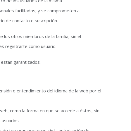
stro de los usuarios de la misma.
rsonales facilitados, y se comprometen a
io de contacto o suscripción.
 los otros miembros de la familia, sin el
es registrarte como usuario.
 están garantizados.
prensión o entendimiento del idioma de la web por el
a web, como la forma en que se accede a éstos, sin
 usuarios.
o de terceras personas sin la autorización de