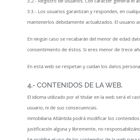
3.2.- Registro de usuarios. Con carácter general el a
3.3.- Los usuarios garantizan y responden, en cualqu
mantenerlos debidamente actualizados. El usuario ac
En ningún caso se recabarán del menor de edad datos r
consentimiento de éstos. Si eres menor de trece año
En esta web se respetan y cuidan los datos persona
4.- CONTENIDOS DE LA WEB.
El idioma utilizado por el titular en la web será el c
usuario, ni de sus consecuencias.
Inmobiliaria Atlántida podrá modificar los contenido
justificación alguna y libremente, no responsabiliz
Se prohíbe el uso de los contenidos de la web para p