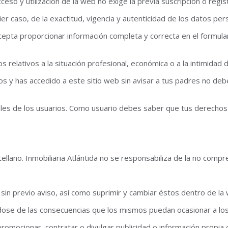
cceso y utilización de la web no exige la previa suscripción o regi
ier caso, de la exactitud, vigencia y autenticidad de los datos pe
epta proporcionar información completa y correcta en el formular
elativos a la situación profesional, económica o a la intimidad de
s y has accedido a este sitio web sin avisar a tus padres no deb
les de los usuarios. Como usuario debes saber que tus derechos
astellano. Inmobiliaria Atlántida no se responsabiliza de la no com
s sin previo aviso, así como suprimir y cambiar éstos dentro de l
ándose de las consecuencias que los mismos puedan ocasionar a los
romocionar, contratar o divulgar publicidad o información propia 