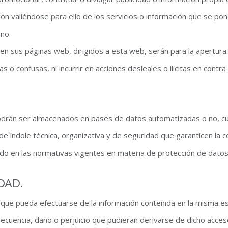
ación valiéndose para ello de los servicios o información que se po
 no.
en sus páginas web, dirigidos a esta web, serán para la apertur
s o confusas, ni incurrir en acciones desleales o ilícitas en contra
drán ser almacenados en bases de datos automatizadas o no, cuy
e índole técnica, organizativa y de seguridad que garanticen la co
do en las normativas vigentes en materia de protección de datos
DAD.
ue pueda efectuarse de la información contenida en la misma es d
ecuencia, daño o perjuicio que pudieran derivarse de dicho acceso